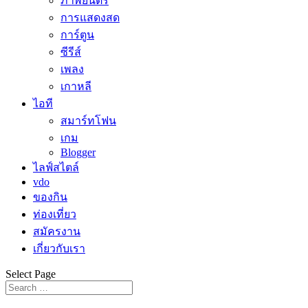
ภาพยนตร์
การแสดงสด
การ์ตูน
ซีรีส์
เพลง
เกาหลี
ไอที
สมาร์ทโฟน
เกม
Blogger
ไลฟ์สไตล์
vdo
ของกิน
ท่องเที่ยว
สมัครงาน
เกี่ยวกับเรา
Select Page