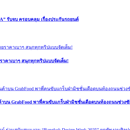
” รับจบ ครอบคลุม เรื่องประกันรถยนต์
ยราคาเบาๆ สนุกทุกทริปแบบจัดเต็ม!
ค้าบน GrabFood พาพี่คนขับแกร็บฝ่ามิชชั่นเดือดบนท้องถนนช่วง