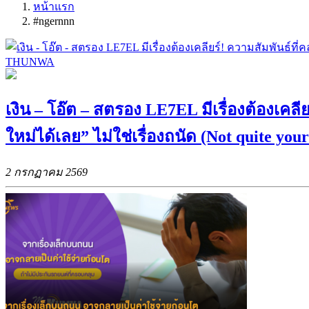
หน้าแรก
#ngernnn
เงิน – โอ๊ต – สตรอง LE7EL มีเรื่องต้องเค
ใหม่ได้เลย” ไม่ใช่เรื่องถนัด (Not quite
2 กรกฏาคม 2569