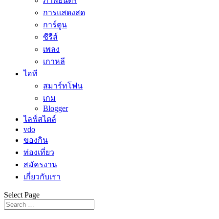
ภาพยนตร์
การแสดงสด
การ์ตูน
ซีรีส์
เพลง
เกาหลี
ไอที
สมาร์ทโฟน
เกม
Blogger
ไลฟ์สไตล์
vdo
ของกิน
ท่องเที่ยว
สมัครงาน
เกี่ยวกับเรา
Select Page