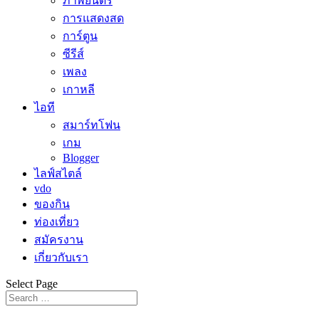
ภาพยนตร์
การแสดงสด
การ์ตูน
ซีรีส์
เพลง
เกาหลี
ไอที
สมาร์ทโฟน
เกม
Blogger
ไลฟ์สไตล์
vdo
ของกิน
ท่องเที่ยว
สมัครงาน
เกี่ยวกับเรา
Select Page