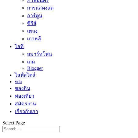
ภาพยนตร์
การแสดงสด
การ์ตูน
ซีรีส์
เพลง
เกาหลี
ไอที
สมาร์ทโฟน
เกม
Blogger
ไลฟ์สไตล์
vdo
ของกิน
ท่องเที่ยว
สมัครงาน
เกี่ยวกับเรา
Select Page