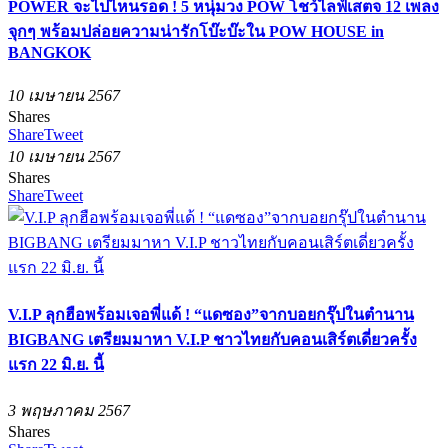
POWER จะไปไหนรอด ! 5 หนุ่มวง POW โชว์ไลฟ์เสตจ 12 เพลง
จุกๆ พร้อมปล่อยความน่ารักโบ๊ะบ๊ะใน POW HOUSE in
BANGKOK
10 เมษายน 2567
Shares
Share
Tweet
10 เมษายน 2567
Shares
Share
Tweet
V.I.P ลุกฮือพร้อมเจอพี่แด้ ! “แดซอง”จากบอยกรุ๊ปในตำนาน
BIGBANG เตรียมมาหา V.I.P ชาวไทยกับคอนเสิร์ตเดี่ยวครั้ง
แรก 22 มิ.ย. นี้
3 พฤษภาคม 2567
Shares