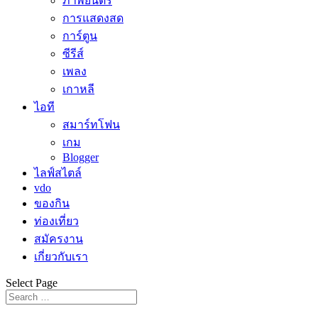
ภาพยนตร์
การแสดงสด
การ์ตูน
ซีรีส์
เพลง
เกาหลี
ไอที
สมาร์ทโฟน
เกม
Blogger
ไลฟ์สไตล์
vdo
ของกิน
ท่องเที่ยว
สมัครงาน
เกี่ยวกับเรา
Select Page