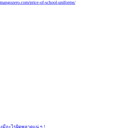
mangozero.com/price-of-school-uniforms/