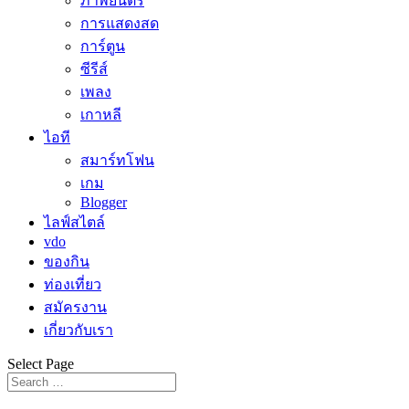
ภาพยนตร์
การแสดงสด
การ์ตูน
ซีรีส์
เพลง
เกาหลี
ไอที
สมาร์ทโฟน
เกม
Blogger
ไลฟ์สไตล์
vdo
ของกิน
ท่องเที่ยว
สมัครงาน
เกี่ยวกับเรา
Select Page