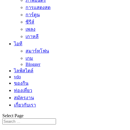
ภาพยนตร์
การแสดงสด
การ์ตูน
ซีรีส์
เพลง
เกาหลี
ไอที
สมาร์ทโฟน
เกม
Blogger
ไลฟ์สไตล์
vdo
ของกิน
ท่องเที่ยว
สมัครงาน
เกี่ยวกับเรา
Select Page