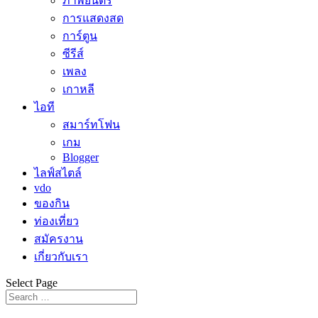
ภาพยนตร์
การแสดงสด
การ์ตูน
ซีรีส์
เพลง
เกาหลี
ไอที
สมาร์ทโฟน
เกม
Blogger
ไลฟ์สไตล์
vdo
ของกิน
ท่องเที่ยว
สมัครงาน
เกี่ยวกับเรา
Select Page