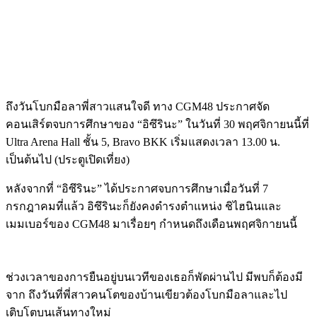
ถึงวันโบกมือลาพี่สาวแสนใจดี ทาง CGM48 ประกาศจัด
คอนเสิร์ตจบการศึกษาของ “อิซึรินะ” ในวันที่ 30 พฤศจิกายนนี้ที่
Ultra Arena Hall ชั้น 5, Bravo BKK เริ่มแสดงเวลา 13.00 น.
เป็นต้นไป (ประตูเปิดเที่ยง)
หลังจากที่ “อิซึรินะ” ได้ประกาศจบการศึกษาเมื่อวันที่ 7
กรกฎาคมที่แล้ว อิซึรินะก็ยังคงดำรงตำแหน่ง ชิไฮนินและ
เมมเบอร์ของ CGM48 มาเรื่อยๆ กำหนดถึงเดือนพฤศจิกายนนี้
ช่วงเวลาของการยืนอยู่บนเวทีของเธอก็พัดผ่านไป มีพบก็ต้องมี
จาก ถึงวันที่พี่สาวคนโตของบ้านเขียวต้องโบกมือลาและไป
เติบโตบนเส้นทางใหม่