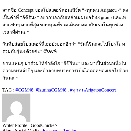
จากชื่อ Concept ของโปสเตอร์คอนเสิร์ต “~ทุกคน Arigatou~” คง
เป็นคำที่ “อิซึรินะ” อยากบอกกับเหล่าเมมเบอร์ 48 group และเห
ล่าแฟนๆ มากที่สุด ขอบคุณที่ร่วมเดินทางมากับเธอในทุกช่วง
เวลาที่ผ่านมา
วันที่ปล่อยโปสเตอร์นี้เธอยังบอกอีกว่า “วันนี้รินะจะไปโปรโมท
รวมกับรุ่น3 ด้วยค่ะ” 😊🙏🌸
ชวนแฟนๆ มาร่วมให้กำลังใจ “อิซึรินะ” และมาเป็นส่วนหนึ่งใน
ความทรงจำดีๆ และอำลาบทบาทการเป็นไอดอลของเธอไปด้วย
กันนะ ~
TAG :
#CGM48​
,
#IzurinaCGM48
,
#ทุกคนArigatouConcert
Writer Profile :
GoodChickeN
Blog :
Social Media :
Facebook
,
Twitter