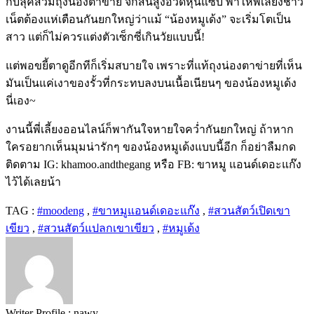
กับลุคสวมถุงน่องตาข่าย จิกส้นสูงอวดหุ่นแซ่บ พาให้พี่เลี้ยงชาว
เน็ตต้องแห่เตือนกันยกใหญ่ว่าแม้ “น้องหมูเด้ง” จะเริ่มโตเป็น
สาว แต่ก็ไม่ควรแต่งตัวเซ็กซี่เกินวัยแบบนี้!
แต่พอขยี้ตาดูอีกทีก็เริ่มสบายใจ เพราะที่แท้ถุงน่องตาข่ายที่เห็น
มันเป็นแค่เงาของรั้วที่กระทบลงบนเนื้อเนียนๆ ของน้องหมูเด้ง
นี่เอง~
งานนี้พี่เลี้ยงออนไลน์ก็พากันใจหายใจคว่ำกันยกใหญ่ ถ้าหาก
ใครอยากเห็นมุมน่ารักๆ ของน้องหมูเด้งแบบนี้อีก ก็อย่าลืมกด
ติดตาม IG: khamoo.andthegang หรือ FB: ขาหมู แอนด์เดอะแก๊ง
ไว้ได้เลยน้า
TAG :
#moodeng
,
#ขาหมูแอนด์เดอะแก๊ง
,
#สวนสัตว์เปิดเขา
เขียว
,
#สวนสัตว์แปลกเขาเขียว
,
#หมูเด้ง
Writer Profile :
nawy.