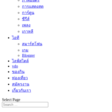
ภาพยนตร์
การแสดงสด
การ์ตูน
ซีรีส์
เพลง
เกาหลี
ไอที
สมาร์ทโฟน
เกม
Blogger
ไลฟ์สไตล์
vdo
ของกิน
ท่องเที่ยว
สมัครงาน
เกี่ยวกับเรา
Select Page