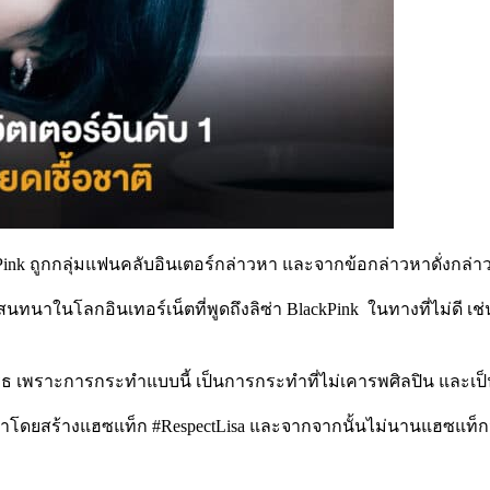
kPink ถูกกลุ่มแฟนคลับอินเตอร์กล่าวหา และจากข้อกล่าวหาดั่งกล่าว
ทสนทนาในโลกอินเทอร์เน็ตที่พูดถึงลิซ่า BlackPink ในทางที่ไม่ดี เช
เพราะการกระทำแบบนี้ เป็นการกระทำที่ไม่เคารพศิลปิน และเป็นก
่าโดยสร้างแฮซแท็ก #RespectLisa และจากจากนั้นไม่นานแฮซแท็กน