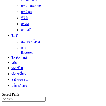
ภาพยนตร์
การแสดงสด
การ์ตูน
ซีรีส์
เพลง
เกาหลี
ไอที
สมาร์ทโฟน
เกม
Blogger
ไลฟ์สไตล์
vdo
ของกิน
ท่องเที่ยว
สมัครงาน
เกี่ยวกับเรา
Select Page