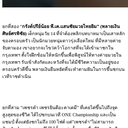
ยกที่สอง “
กรังด์ปรีย์น้อย พี.เค.แสนชัยมวยไทยยิม” (พลายเงิน
ศิษย์ศรพิชัย)
เด็กหนุ่มวัย 14 ที่จำต้องพลิกบทบาทมาเป็นเสาหลัก
ของครอบครัว เป็นนักมวยหนุ่มดาวรุ่งเลือดใหม่ ที่มีหลายค่าย
จับตามอง เขาอยากจะไขว่คว้าโอกาสที่จะได้เข้ามาชกใน
กรุงเทพฯ ตั้งใจฝึกซ้อมให้หนักขึ้นเพื่อพิสูจน์ให้ทางค่ายมวยใน
กรุงเทพฯ รับเข้าสังกัดและหวังที่จะได้มีชีวิตความเป็นอยู่ของ
ครอบครัวดีขึ้น พลายเงินยืนหยัดที่จะทำตามฝันในการขึ้นชกบน
เวทีราชดำเนิน
ยกที่สาม “เพชรดำ เพชรยินดีอะคาเดมี” ที่เคยไต่ขึ้นไปถึงจุด
สูงสุดของชีวิต ได้ไปชกบนเวที ONE Championship และเป็น
แชมป์ ตั้งแต่ยังชกไม่ถึง 100 ไฟต์ แต่”เพชรดำ”ไม่สามารถ