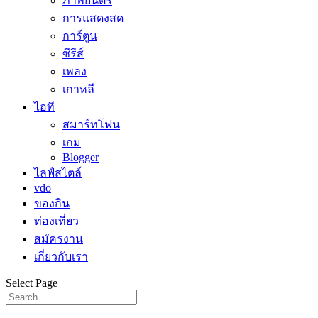
ภาพยนตร์
การแสดงสด
การ์ตูน
ซีรีส์
เพลง
เกาหลี
ไอที
สมาร์ทโฟน
เกม
Blogger
ไลฟ์สไตล์
vdo
ของกิน
ท่องเที่ยว
สมัครงาน
เกี่ยวกับเรา
Select Page