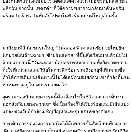
ป้องกันตำแหน่งแชมป์ไว้ได้ตั้งแแต่ครั้งแรก เมื่อชีวิตบนสังเวียน
พลิกผัน จากนั้น”เพชรดำ”ก็ใช้ความพยายามกลับมาคืนฟอร์ม
พร้อมกับเฝ้ารอวันที่กลับไปชกในทัวร์นาเมนต์ใหญ่อีกครั้ง
มาถึงยกที่สี่ นักชกรุ่นใหญ่ “วันฉลอง พี.เค.แสนชัยมวยไทยยิม”
นักมวยเงินล้านฉายา ‘ซ้ายอันธพาล’ ที่ขึ้นสังเวียนมาแล้วนับไม่
ถ้วน แต่ตอนนี้ ”วันฉลอง” มีอุปสรรคหลายด้าน ทั้งยังขาดความ
ตั้งใจที่แน่วแน่และวินัยในการฝึกซ้อมรวมถึงอายุที่เพิ่มมากขึ้น
ทำให้การเดินบนเส้นทางนี้ไม่ได้เหมือนสมัยก่อน เขากำลังดิ้นรน
หาหนทางอยู่ในวงการมวยต่อไป
จุดร่วมของนักมวยต่างรุ่นนี้คือ เงื่อนไขในชีวิตและการดิ้นรน
นอกสังเวียนของพวกเขา ซึ่งเนื้อเรื่องก็ได้เรียงร้อยและมีเส้นแบ่ง
แต่ละช่วงวัยที่กำลังเผชิญปัญหาและอุปสรรคของตัวเอง
การเดินทางของวงการมวยไม่ได้มีแค่การขึ้นสังเวียนเพียงอย่าง
เดียว แต่ยังแทรกความเป็นอยู่ ครอบครัว รวมถึงการดำเนินชีวิต