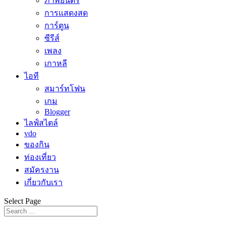
ภาพยนตร์
การแสดงสด
การ์ตูน
ซีรีส์
เพลง
เกาหลี
ไอที
สมาร์ทโฟน
เกม
Blogger
ไลฟ์สไตล์
vdo
ของกิน
ท่องเที่ยว
สมัครงาน
เกี่ยวกับเรา
Select Page