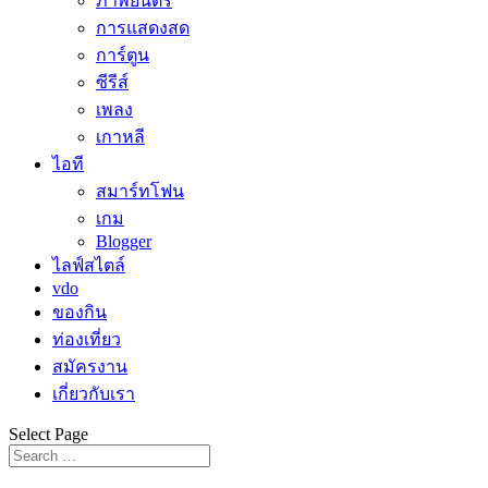
ภาพยนตร์
การแสดงสด
การ์ตูน
ซีรีส์
เพลง
เกาหลี
ไอที
สมาร์ทโฟน
เกม
Blogger
ไลฟ์สไตล์
vdo
ของกิน
ท่องเที่ยว
สมัครงาน
เกี่ยวกับเรา
Select Page