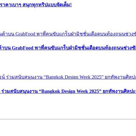
ยราคาเบาๆ สนุกทุกทริปแบบจัดเต็ม!
ค้าบน GrabFood พาพี่คนขับแกร็บฝ่ามิชชั่นเดือดบนท้องถนนช่วง
์ ร่วมสนับสนุนงาน “Bangkok Design Week 2025” ยกทัพงานศิลปะ