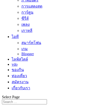
ภาพยนตร์
การแสดงสด
การ์ตูน
ซีรีส์
เพลง
เกาหลี
ไอที
สมาร์ทโฟน
เกม
Blogger
ไลฟ์สไตล์
vdo
ของกิน
ท่องเที่ยว
สมัครงาน
เกี่ยวกับเรา
Select Page