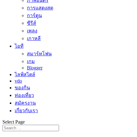
ภาพยนตร์
การแสดงสด
การ์ตูน
ซีรีส์
เพลง
เกาหลี
ไอที
สมาร์ทโฟน
เกม
Blogger
ไลฟ์สไตล์
vdo
ของกิน
ท่องเที่ยว
สมัครงาน
เกี่ยวกับเรา
Select Page