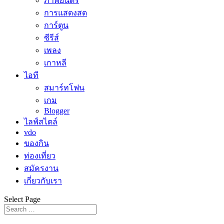
ภาพยนตร์
การแสดงสด
การ์ตูน
ซีรีส์
เพลง
เกาหลี
ไอที
สมาร์ทโฟน
เกม
Blogger
ไลฟ์สไตล์
vdo
ของกิน
ท่องเที่ยว
สมัครงาน
เกี่ยวกับเรา
Select Page