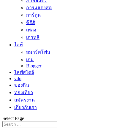
ภาพยนตร์
การแสดงสด
การ์ตูน
ซีรีส์
เพลง
เกาหลี
ไอที
สมาร์ทโฟน
เกม
Blogger
ไลฟ์สไตล์
vdo
ของกิน
ท่องเที่ยว
สมัครงาน
เกี่ยวกับเรา
Select Page