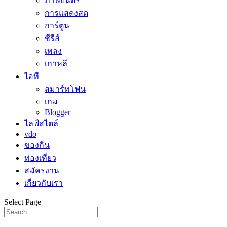
ภาพยนตร์
การแสดงสด
การ์ตูน
ซีรีส์
เพลง
เกาหลี
ไอที
สมาร์ทโฟน
เกม
Blogger
ไลฟ์สไตล์
vdo
ของกิน
ท่องเที่ยว
สมัครงาน
เกี่ยวกับเรา
Select Page