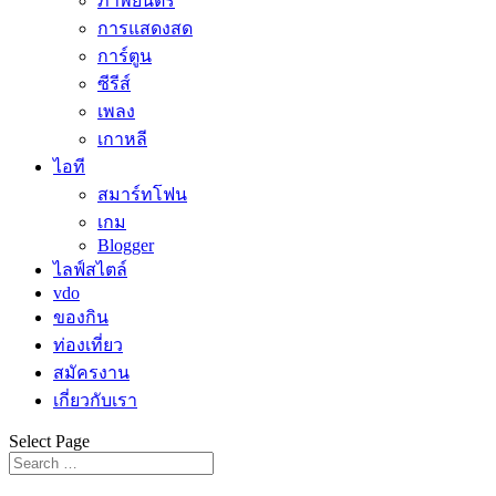
ภาพยนตร์
การแสดงสด
การ์ตูน
ซีรีส์
เพลง
เกาหลี
ไอที
สมาร์ทโฟน
เกม
Blogger
ไลฟ์สไตล์
vdo
ของกิน
ท่องเที่ยว
สมัครงาน
เกี่ยวกับเรา
Select Page