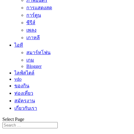
ภาพยนตร์
การแสดงสด
การ์ตูน
ซีรีส์
เพลง
เกาหลี
ไอที
สมาร์ทโฟน
เกม
Blogger
ไลฟ์สไตล์
vdo
ของกิน
ท่องเที่ยว
สมัครงาน
เกี่ยวกับเรา
Select Page