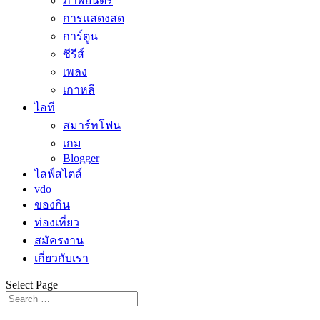
ภาพยนตร์
การแสดงสด
การ์ตูน
ซีรีส์
เพลง
เกาหลี
ไอที
สมาร์ทโฟน
เกม
Blogger
ไลฟ์สไตล์
vdo
ของกิน
ท่องเที่ยว
สมัครงาน
เกี่ยวกับเรา
Select Page