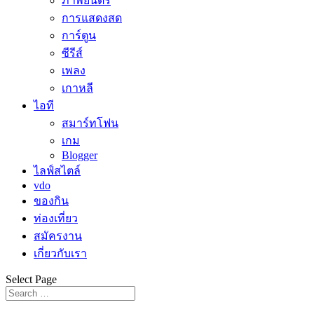
ภาพยนตร์
การแสดงสด
การ์ตูน
ซีรีส์
เพลง
เกาหลี
ไอที
สมาร์ทโฟน
เกม
Blogger
ไลฟ์สไตล์
vdo
ของกิน
ท่องเที่ยว
สมัครงาน
เกี่ยวกับเรา
Select Page