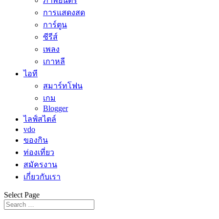
ภาพยนตร์
การแสดงสด
การ์ตูน
ซีรีส์
เพลง
เกาหลี
ไอที
สมาร์ทโฟน
เกม
Blogger
ไลฟ์สไตล์
vdo
ของกิน
ท่องเที่ยว
สมัครงาน
เกี่ยวกับเรา
Select Page