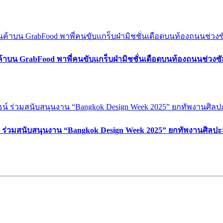
ค้าบน GrabFood พาพี่คนขับแกร็บฝ่ามิชชั่นเดือดบนท้องถนนช่วง
์ ร่วมสนับสนุนงาน “Bangkok Design Week 2025” ยกทัพงานศิลปะ