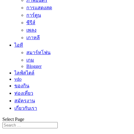
ภาพยนตร์
การแสดงสด
การ์ตูน
ซีรีส์
เพลง
เกาหลี
ไอที
สมาร์ทโฟน
เกม
Blogger
ไลฟ์สไตล์
vdo
ของกิน
ท่องเที่ยว
สมัครงาน
เกี่ยวกับเรา
Select Page