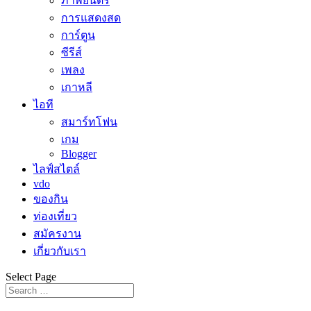
ภาพยนตร์
การแสดงสด
การ์ตูน
ซีรีส์
เพลง
เกาหลี
ไอที
สมาร์ทโฟน
เกม
Blogger
ไลฟ์สไตล์
vdo
ของกิน
ท่องเที่ยว
สมัครงาน
เกี่ยวกับเรา
Select Page