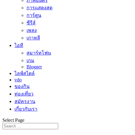
ภาพยนตร์
การแสดงสด
การ์ตูน
ซีรีส์
เพลง
เกาหลี
ไอที
สมาร์ทโฟน
เกม
Blogger
ไลฟ์สไตล์
vdo
ของกิน
ท่องเที่ยว
สมัครงาน
เกี่ยวกับเรา
Select Page