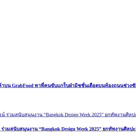
ค้าบน GrabFood พาพี่คนขับแกร็บฝ่ามิชชั่นเดือดบนท้องถนนช่วง
์ ร่วมสนับสนุนงาน “Bangkok Design Week 2025” ยกทัพงานศิลปะ