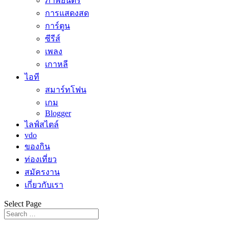
ภาพยนตร์
การแสดงสด
การ์ตูน
ซีรีส์
เพลง
เกาหลี
ไอที
สมาร์ทโฟน
เกม
Blogger
ไลฟ์สไตล์
vdo
ของกิน
ท่องเที่ยว
สมัครงาน
เกี่ยวกับเรา
Select Page