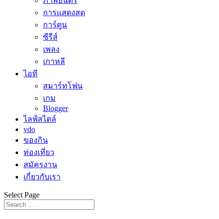
ภาพยนตร์
การแสดงสด
การ์ตูน
ซีรีส์
เพลง
เกาหลี
ไอที
สมาร์ทโฟน
เกม
Blogger
ไลฟ์สไตล์
vdo
ของกิน
ท่องเที่ยว
สมัครงาน
เกี่ยวกับเรา
Select Page