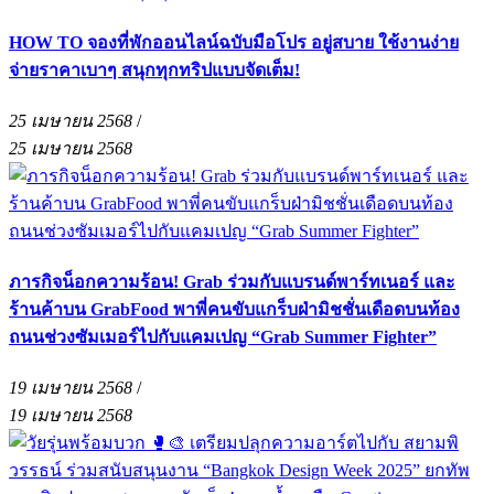
HOW TO จองที่พักออนไลน์ฉบับมือโปร อยู่สบาย ใช้งานง่าย
จ่ายราคาเบาๆ สนุกทุกทริปแบบจัดเต็ม!
25 เมษายน 2568
/
25 เมษายน 2568
ภารกิจน็อกความร้อน! Grab ร่วมกับแบรนด์พาร์ทเนอร์ และ
ร้านค้าบน GrabFood พาพี่คนขับแกร็บฝ่ามิชชั่นเดือดบนท้อง
ถนนช่วงซัมเมอร์ไปกับแคมเปญ “Grab Summer Fighter”
19 เมษายน 2568
/
19 เมษายน 2568