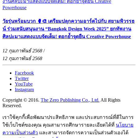
วัยรุ่นพร้อมบวก 🥊🎨 เตรียมปลุกความอาร์ตไปกับ สยามพิวรรธ
น์ ร่วมสนับสนุนงาน “Bangkok Design Week 2025” ยกทัพงาน
ศิลปะมาแสดงแบบจัดเต็ม! ตอกย้ำจุดยืน Creative Powerhouse
12 กุมภาพันธ์ 2568
/
12 กุมภาพันธ์ 2568
Facebook
Twitter
YouTube
Instagram
Copyright © 2016.
The Zero Publishing Co., Ltd.
All Rights
Reserved.
เราใช้คุกกี้เพื่อพัฒนาประสิทธิภาพ และประสบการณ์ที่ดีในการ
ใช้เว็บไซต์ของคุณ คุณสามารถศึกษารายละเอียดได้ที่
นโยบาย
ความเป็นส่วนตัว
และสามารถจัดการความเป็นส่วนตัวเองได้