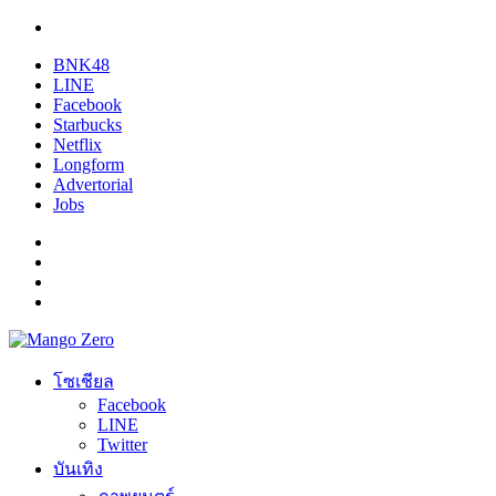
BNK48
LINE
Facebook
Starbucks
Netflix
Longform
Advertorial
Jobs
โซเชียล
Facebook
LINE
Twitter
บันเทิง