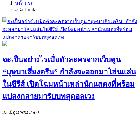
หน้าแรก
#Garfinpkk
จะเป็นอย่างไรเมื่อตัวละครจากเว็บตูน
“บุษบาเสี่ยงตรีน” กำลังจะออกมาโล่นแล่น
ในซีรีส์ เปิดโฉมหน้าเหล่านักแสดงที่พร้อม
แปลงกลายมารับบทสุดอลเวง
22 มิถุนายน 2569