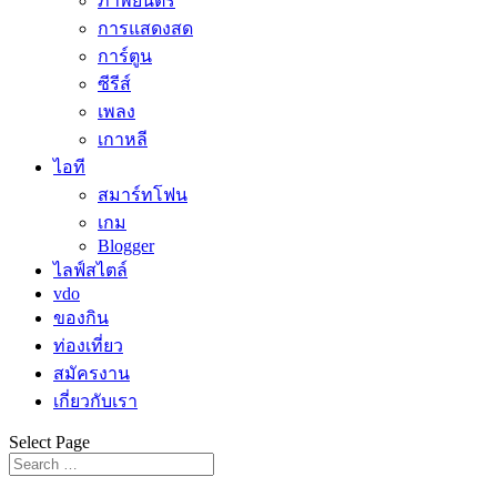
ภาพยนตร์
การแสดงสด
การ์ตูน
ซีรีส์
เพลง
เกาหลี
ไอที
สมาร์ทโฟน
เกม
Blogger
ไลฟ์สไตล์
vdo
ของกิน
ท่องเที่ยว
สมัครงาน
เกี่ยวกับเรา
Select Page