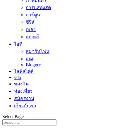
ภาพยนตร์
การแสดงสด
การ์ตูน
ซีรีส์
เพลง
เกาหลี
ไอที
สมาร์ทโฟน
เกม
Blogger
ไลฟ์สไตล์
vdo
ของกิน
ท่องเที่ยว
สมัครงาน
เกี่ยวกับเรา
Select Page