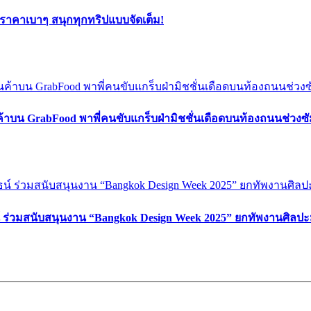
ยราคาเบาๆ สนุกทุกทริปแบบจัดเต็ม!
ค้าบน GrabFood พาพี่คนขับแกร็บฝ่ามิชชั่นเดือดบนท้องถนนช่วง
์ ร่วมสนับสนุนงาน “Bangkok Design Week 2025” ยกทัพงานศิลปะ