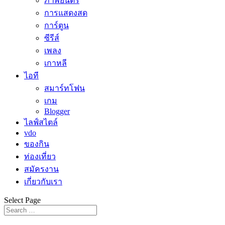
ภาพยนตร์
การแสดงสด
การ์ตูน
ซีรีส์
เพลง
เกาหลี
ไอที
สมาร์ทโฟน
เกม
Blogger
ไลฟ์สไตล์
vdo
ของกิน
ท่องเที่ยว
สมัครงาน
เกี่ยวกับเรา
Select Page