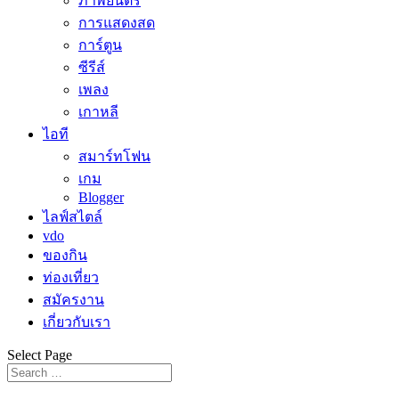
ภาพยนตร์
การแสดงสด
การ์ตูน
ซีรีส์
เพลง
เกาหลี
ไอที
สมาร์ทโฟน
เกม
Blogger
ไลฟ์สไตล์
vdo
ของกิน
ท่องเที่ยว
สมัครงาน
เกี่ยวกับเรา
Select Page