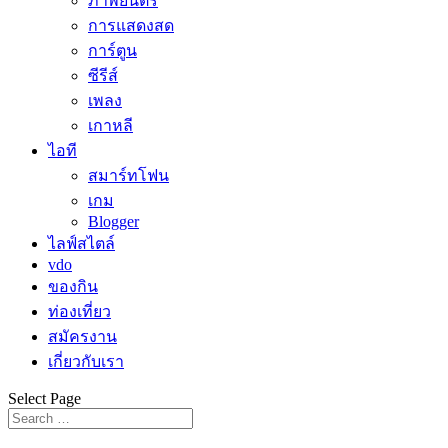
ภาพยนตร์
การแสดงสด
การ์ตูน
ซีรีส์
เพลง
เกาหลี
ไอที
สมาร์ทโฟน
เกม
Blogger
ไลฟ์สไตล์
vdo
ของกิน
ท่องเที่ยว
สมัครงาน
เกี่ยวกับเรา
Select Page