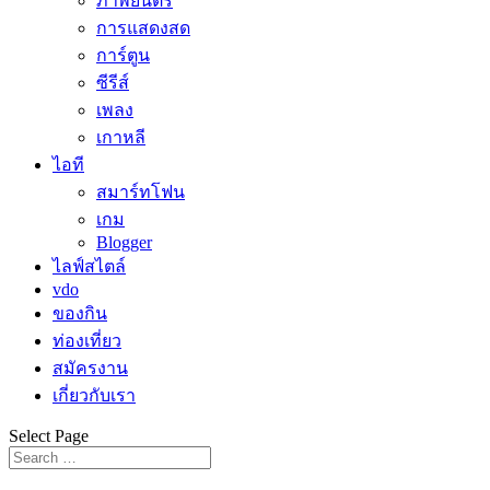
ภาพยนตร์
การแสดงสด
การ์ตูน
ซีรีส์
เพลง
เกาหลี
ไอที
สมาร์ทโฟน
เกม
Blogger
ไลฟ์สไตล์
vdo
ของกิน
ท่องเที่ยว
สมัครงาน
เกี่ยวกับเรา
Select Page