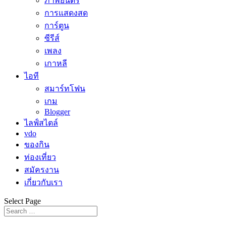
ภาพยนตร์
การแสดงสด
การ์ตูน
ซีรีส์
เพลง
เกาหลี
ไอที
สมาร์ทโฟน
เกม
Blogger
ไลฟ์สไตล์
vdo
ของกิน
ท่องเที่ยว
สมัครงาน
เกี่ยวกับเรา
Select Page