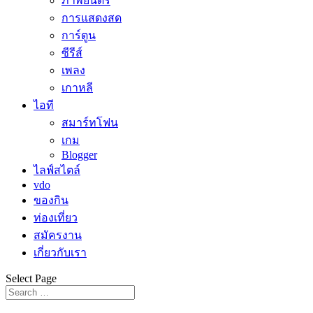
ภาพยนตร์
การแสดงสด
การ์ตูน
ซีรีส์
เพลง
เกาหลี
ไอที
สมาร์ทโฟน
เกม
Blogger
ไลฟ์สไตล์
vdo
ของกิน
ท่องเที่ยว
สมัครงาน
เกี่ยวกับเรา
Select Page