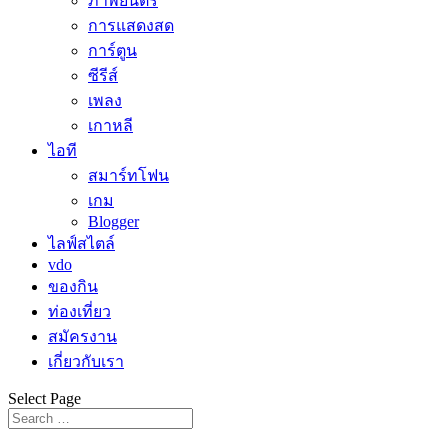
ภาพยนตร์
การแสดงสด
การ์ตูน
ซีรีส์
เพลง
เกาหลี
ไอที
สมาร์ทโฟน
เกม
Blogger
ไลฟ์สไตล์
vdo
ของกิน
ท่องเที่ยว
สมัครงาน
เกี่ยวกับเรา
Select Page