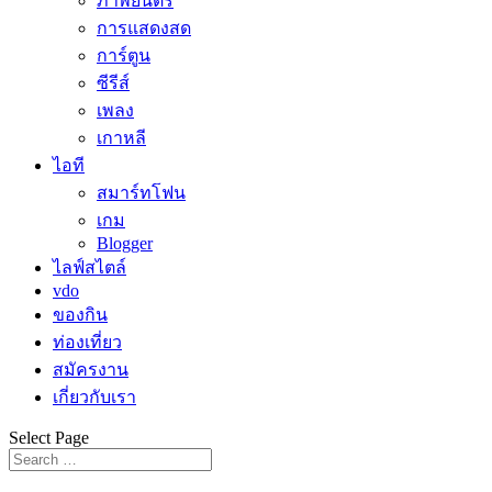
ภาพยนตร์
การแสดงสด
การ์ตูน
ซีรีส์
เพลง
เกาหลี
ไอที
สมาร์ทโฟน
เกม
Blogger
ไลฟ์สไตล์
vdo
ของกิน
ท่องเที่ยว
สมัครงาน
เกี่ยวกับเรา
Select Page