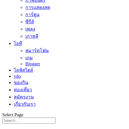
ภาพยนตร์
การแสดงสด
การ์ตูน
ซีรีส์
เพลง
เกาหลี
ไอที
สมาร์ทโฟน
เกม
Blogger
ไลฟ์สไตล์
vdo
ของกิน
ท่องเที่ยว
สมัครงาน
เกี่ยวกับเรา
Select Page