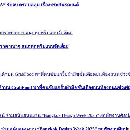
” รับจบ ครอบคลุม เรื่องประกันรถยนต์
ยราคาเบาๆ สนุกทุกทริปแบบจัดเต็ม!
ค้าบน GrabFood พาพี่คนขับแกร็บฝ่ามิชชั่นเดือดบนท้องถนนช่วง
์ ร่วมสนับสนุนงาน “Bangkok Design Week 2025” ยกทัพงานศิลปะ