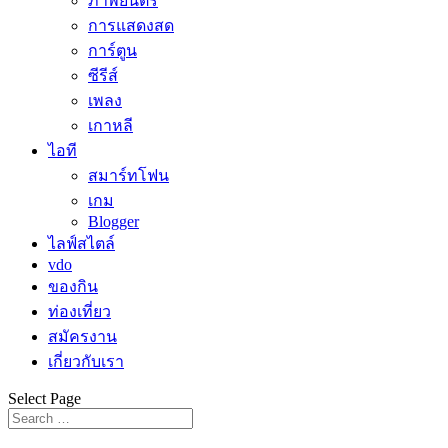
ภาพยนตร์
การแสดงสด
การ์ตูน
ซีรีส์
เพลง
เกาหลี
ไอที
สมาร์ทโฟน
เกม
Blogger
ไลฟ์สไตล์
vdo
ของกิน
ท่องเที่ยว
สมัครงาน
เกี่ยวกับเรา
Select Page