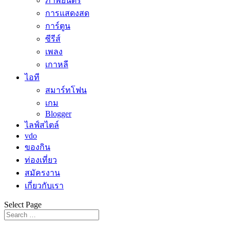
ภาพยนตร์
การแสดงสด
การ์ตูน
ซีรีส์
เพลง
เกาหลี
ไอที
สมาร์ทโฟน
เกม
Blogger
ไลฟ์สไตล์
vdo
ของกิน
ท่องเที่ยว
สมัครงาน
เกี่ยวกับเรา
Select Page