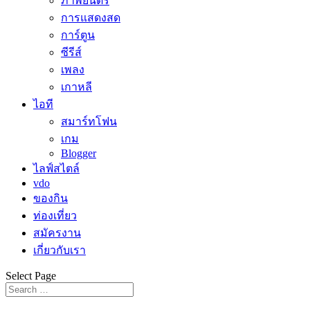
ภาพยนตร์
การแสดงสด
การ์ตูน
ซีรีส์
เพลง
เกาหลี
ไอที
สมาร์ทโฟน
เกม
Blogger
ไลฟ์สไตล์
vdo
ของกิน
ท่องเที่ยว
สมัครงาน
เกี่ยวกับเรา
Select Page