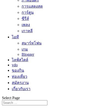
ภาพยนตร์
การแสดงสด
การ์ตูน
ซีรีส์
เพลง
เกาหลี
ไอที
สมาร์ทโฟน
เกม
Blogger
ไลฟ์สไตล์
vdo
ของกิน
ท่องเที่ยว
สมัครงาน
เกี่ยวกับเรา
Select Page