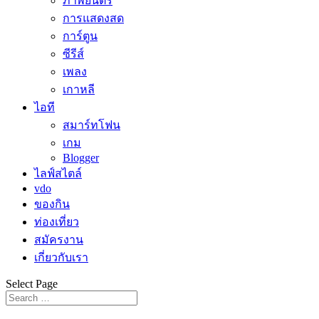
ภาพยนตร์
การแสดงสด
การ์ตูน
ซีรีส์
เพลง
เกาหลี
ไอที
สมาร์ทโฟน
เกม
Blogger
ไลฟ์สไตล์
vdo
ของกิน
ท่องเที่ยว
สมัครงาน
เกี่ยวกับเรา
Select Page