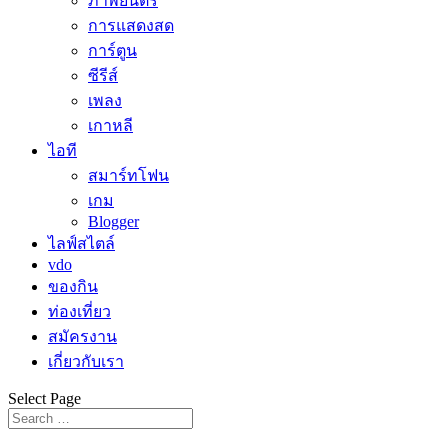
ภาพยนตร์
การแสดงสด
การ์ตูน
ซีรีส์
เพลง
เกาหลี
ไอที
สมาร์ทโฟน
เกม
Blogger
ไลฟ์สไตล์
vdo
ของกิน
ท่องเที่ยว
สมัครงาน
เกี่ยวกับเรา
Select Page