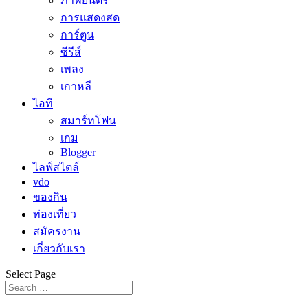
ภาพยนตร์
การแสดงสด
การ์ตูน
ซีรีส์
เพลง
เกาหลี
ไอที
สมาร์ทโฟน
เกม
Blogger
ไลฟ์สไตล์
vdo
ของกิน
ท่องเที่ยว
สมัครงาน
เกี่ยวกับเรา
Select Page