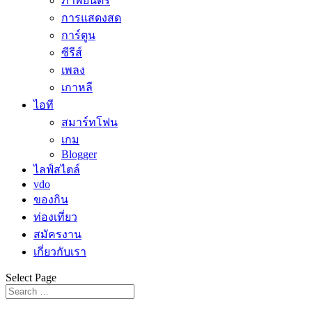
ภาพยนตร์
การแสดงสด
การ์ตูน
ซีรีส์
เพลง
เกาหลี
ไอที
สมาร์ทโฟน
เกม
Blogger
ไลฟ์สไตล์
vdo
ของกิน
ท่องเที่ยว
สมัครงาน
เกี่ยวกับเรา
Select Page