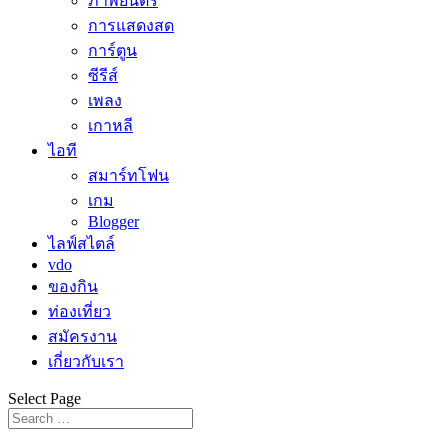
ภาพยนตร์
การแสดงสด
การ์ตูน
ซีรีส์
เพลง
เกาหลี
ไอที
สมาร์ทโฟน
เกม
Blogger
ไลฟ์สไตล์
vdo
ของกิน
ท่องเที่ยว
สมัครงาน
เกี่ยวกับเรา
Select Page