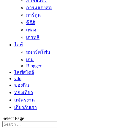
ภาพยนตร์
การแสดงสด
การ์ตูน
ซีรีส์
เพลง
เกาหลี
ไอที
สมาร์ทโฟน
เกม
Blogger
ไลฟ์สไตล์
vdo
ของกิน
ท่องเที่ยว
สมัครงาน
เกี่ยวกับเรา
Select Page