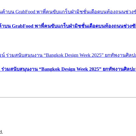
ค้าบน GrabFood พาพี่คนขับแกร็บฝ่ามิชชั่นเดือดบนท้องถนนช่วง
์ ร่วมสนับสนุนงาน “Bangkok Design Week 2025” ยกทัพงานศิลปะ
d.