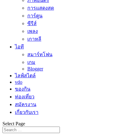
ภาพยนตร์
การแสดงสด
การ์ตูน
ซีรีส์
เพลง
เกาหลี
ไอที
สมาร์ทโฟน
เกม
Blogger
ไลฟ์สไตล์
vdo
ของกิน
ท่องเที่ยว
สมัครงาน
เกี่ยวกับเรา
Select Page